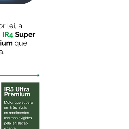
r lei, a
s
IR4
Super
mium
que
a.