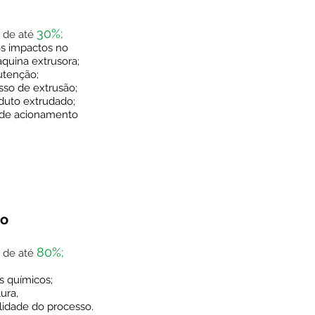
30%;
a de até
s impactos no
quina extrusora;
utenção;
sso de extrusão;
duto extrudado;
s de acionamento
to
80%;
a de até
s químicos;
ura,
lidade do processo.