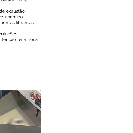
a de até
 de exaustão;
comprimido;
mentos filtrantes
bulações;
tenção para troca