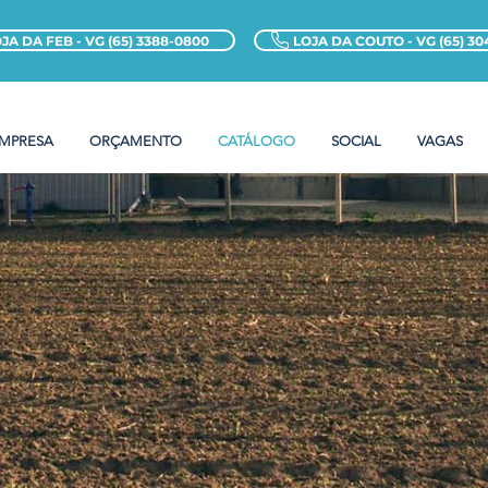
JA DA FEB - VG (65) 3388-0800
LOJA DA COUTO - VG (65) 30
EMPRESA
ORÇAMENTO
CATÁLOGO
SOCIAL
VAGAS