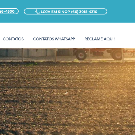
46-4500
LOJA EM SINOP (66) 3015-4310
CONTATOS
CONTATOS WHATSAPP
RECLAME AQUI!