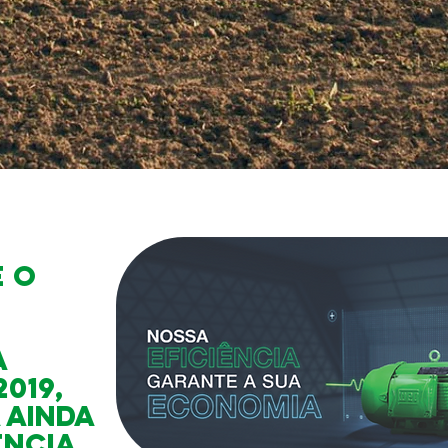
é o
a
2019,
 ainda
ência.