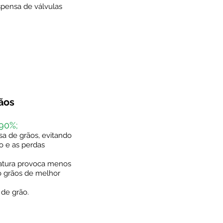
pensa de válvulas
ãos
90%;
a de grãos, evitando
o e as perdas
atura provoca menos
o grãos de melhor
 de grão.