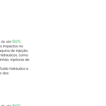
s
60%;
a de até
s impactos no
quina de injeção;
 hidráulicos, como
nhão, injetoras de
uído hidráulico e
e dos
60%;