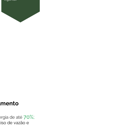
amento
70%;
rgia de até
iso de vazão e